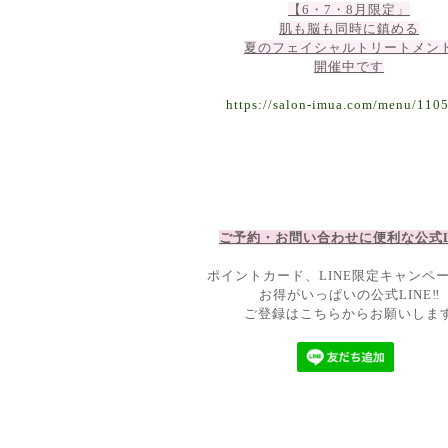
【6・7・8月限定」
肌も脳も同時に鎮める
夏のフェイシャルトリートメン
開催中です
https://salon-imua.com/menu/110
ご予約・お問い合わせに便利な公
式
ポイントカード、LINE限定キャンペ
お得がいっぱいの公式LINE‼
ご登録はこちらからお願いしま