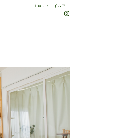
Ｉｍｕａ～イムア～