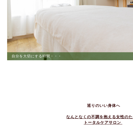
自分を大切にする時間・・・
ストレスからの解放
巡りのいい身体へ
なんとなくの不調を抱える女性のた
トータルケアサロン