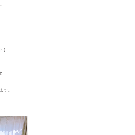
..
】
ト】
せ
ます。