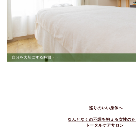
自分を大切にする時間・・・
ストレスからの解放
巡りのいい身体へ
なんとなくの不調を抱える女性のた
トータルケアサロン