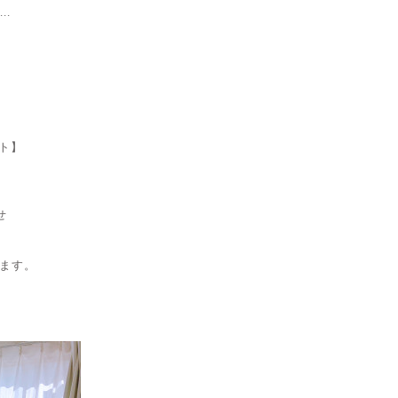
..
】
ト】
せ
ます。