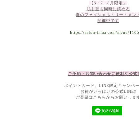
【6・7・8月限定」
肌も脳も同時に鎮める
夏のフェイシャルトリートメン
開催中です
https://salon-imua.com/menu/110
ご予約・お問い合わせに便利な公
式
ポイントカード、LINE限定キャンペ
お得がいっぱいの公式LINE‼
ご登録はこちらからお願いしま