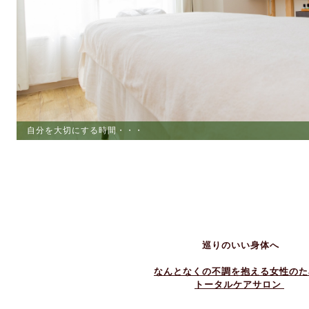
自分を大切にする時間・・・
ストレスからの解放
巡りのいい身体へ
なんとなくの不調を抱える女性のた
トータルケアサロン