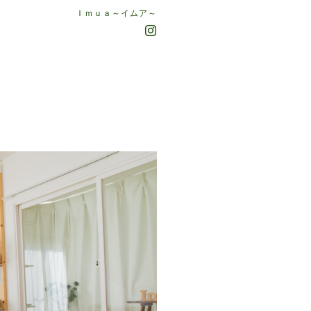
Ｉｍｕａ～イムア～