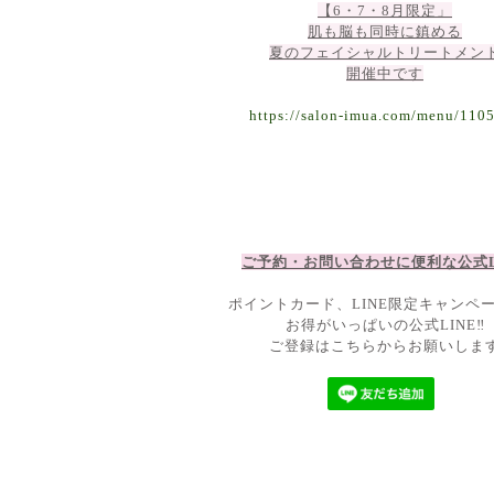
【6・7・8月限定」
肌も脳も同時に鎮める
夏のフェイシャルトリートメン
開催中です
https://salon-imua.com/menu/110
ご予約・お問い合わせに便利な公
式
ポイントカード、LINE限定キャンペ
お得がいっぱいの公式LINE‼
ご登録はこちらからお願いしま