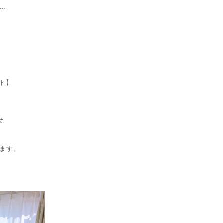
..
】
ト】
せ
ます。