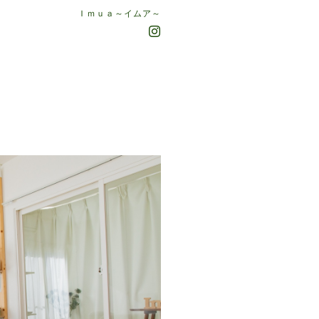
Ｉｍｕａ～イムア～