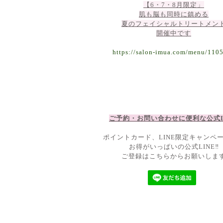
【6・7・8月限定」
肌も脳も同時に鎮める
夏のフェイシャルトリートメン
開催中です
https://salon-imua.com/menu/110
ご予約・お問い合わせに便利な公
式
ポイントカード、LINE限定キャンペ
お得がいっぱいの公式LINE‼
ご登録はこちらからお願いしま