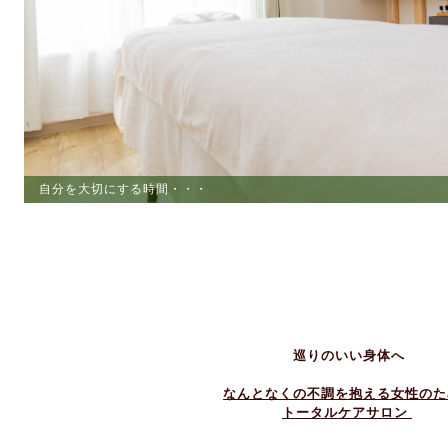
自分を大切にする時間・・・
ストレスからの解放
巡りのいい身体へ
なんとなくの不調を抱える女性のた
トータルケアサロン