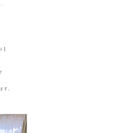
..
】
ト】
せ
ます。